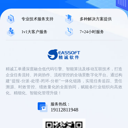
专业技术服务支持
多种解决方案提供
1v1大客户服务
7×24小时服务
精诚工单通深度融合低代码引擎、智能算法及移动互联技术，打造
企业任务流转、跨岗协作、流程管控的全场景数字化平台。通过构
建“提报-分派-处理-闭环-分析”一体化链路，实现任务追踪、责任
溯源、时效管控、绩效量化的全面协同，赋能各行业组织向高效
化、精细化、智能化管理升级！
服务热线：
19112811948